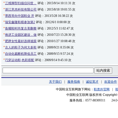
三维脚型扫描仪问世，
评论：2015/9/14 10:11:31 次
浙江意杰科技有限公司
评论：2015/8/18 19:01:55 次
墨西哥向中国鞋业 开
评论：2013/5/28 16:38:22 次
瑞安鑫隆鞋模参加第2
评论：2012/6/1 0:00:00 次
鱼嘴鞋时尚复古美翻整
评论：2012/5/3 11:02:47 次
推进工业园区建设，做
评论：2010/7/23 15:28:30 次
肥胖女性最好选择坡跟
评论：2010/1/27 10:08:48 次
古人的鞋子为何大多鞋
评论：2009/9/21 8:35:06 次
自动化裁断机降低员工
评论：2009/9/15 9:57:24 次
巧穿运动鞋,色彩搭配
评论：2009/9/14 9:45:10 次
关于我们
|
服务指南
|
诚征英才
|
欢迎合作
中国鞋业互联网旗下网站：
鞋类外贸网
|
中国鞋业互联网 版权所有
Copyright
服务热线：0577-88309311
24小