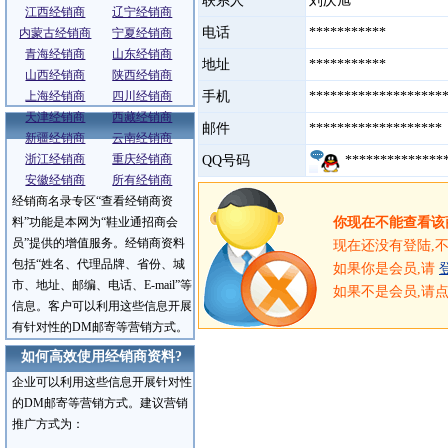
联系人
刘庆旭
江西经销商
辽宁经销商
电话
***********
内蒙古经销商
宁夏经销商
青海经销商
山东经销商
地址
***********
山西经销商
陕西经销商
上海经销商
四川经销商
手机
******************
天津经销商
西藏经销商
邮件
******************
新疆经销商
云南经销商
浙江经销商
重庆经销商
QQ号码
**************
安徽经销商
所有经销商
经销商名录专区“查看经销商资
服务介绍
料”功能是本网为“鞋业通招商会
你现在不能查看该
员”提供的增值服务。经销商资料
现在还没有登陆,
包括“姓名、代理品牌、省份、城
如果你是会员,请
市、地址、邮编、电话、E-mail”等
如果不是会员,请
信息。客户可以利用这些信息开展
有针对性的DM邮寄等营销方式。
如何高效使用经销商资料?
企业可以利用这些信息开展针对性
的DM邮寄等营销方式。建议营销
推广方式为：