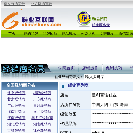
鞋品招商
经销商名录
首页
鞋的品牌
品牌招商
鞋品展示
分类商机
女鞋批发
微信货源
学院首页
店铺运作
促销技巧
鞋业经销商查找：
全国经销商分布
经销商列表
北京经销商
福建经销商
店名
曼利百诺鞋业
甘肃经销商
广东经销商
店所在省份
中国大陆-山东-济南
广西经销商
贵州经销商
海南经销商
河北经销商
经营范围
*******************
河南经销商
黑龙江经销商
代理品牌
*******************
湖北经销商
湖南经销商
吉林经销商
江苏经销商