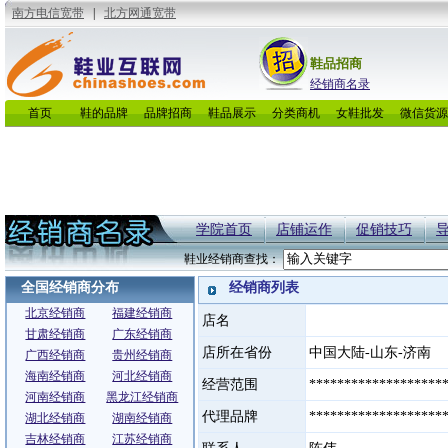
鞋品招商
经销商名录
首页
鞋的品牌
品牌招商
鞋品展示
分类商机
女鞋批发
微信货源
学院首页
店铺运作
促销技巧
鞋业经销商查找：
全国经销商分布
经销商列表
北京经销商
福建经销商
店名
甘肃经销商
广东经销商
店所在省份
中国大陆-山东-济南
广西经销商
贵州经销商
海南经销商
河北经销商
经营范围
*******************
河南经销商
黑龙江经销商
代理品牌
*******************
湖北经销商
湖南经销商
吉林经销商
江苏经销商