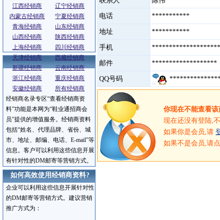
联系人
陈伟
江西经销商
辽宁经销商
电话
***********
内蒙古经销商
宁夏经销商
青海经销商
山东经销商
地址
***********
山西经销商
陕西经销商
上海经销商
四川经销商
手机
******************
天津经销商
西藏经销商
邮件
******************
新疆经销商
云南经销商
浙江经销商
重庆经销商
QQ号码
**************
安徽经销商
所有经销商
经销商名录专区“查看经销商资
服务介绍
料”功能是本网为“鞋业通招商会
你现在不能查看该
员”提供的增值服务。经销商资料
现在还没有登陆,
包括“姓名、代理品牌、省份、城
如果你是会员,请
市、地址、邮编、电话、E-mail”等
如果不是会员,请
信息。客户可以利用这些信息开展
有针对性的DM邮寄等营销方式。
如何高效使用经销商资料?
企业可以利用这些信息开展针对性
的DM邮寄等营销方式。建议营销
推广方式为：