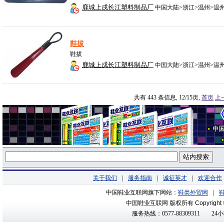
鹿城上戍长江塑料制品厂
中国大陆>浙江>温州>温
鞋拔
鞋拔
鹿城上戍长江塑料制品厂
中国大陆>浙江>温州>温
共有
443
条信息,
12/15
页,
首页
上
关于我们
|
服务指南
|
诚征英才
|
欢迎合作
中国鞋业互联网旗下网站：
鞋类外贸网
|
中国鞋业互联网 版权所有
Copyright
服务热线：0577-88309311
24小