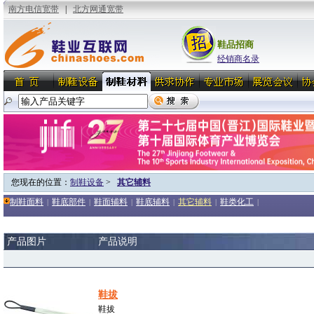
鞋品招商
经销商名录
您现在的位置：
制鞋设备
>
其它辅料
制鞋面料
鞋底部件
鞋面辅料
鞋底辅料
其它辅料
鞋类化工
|
|
|
|
|
|
产品图片
产品说明
鞋拔
鞋拔